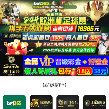
世界杯
官网
NEWS
聚焦世界杯官网
July 16 2026
2026·美加墨世界杯指定合作平台(第23届国
际足联世界杯)官方网站-2026WorldCup矿产
供应链尽责管理申诉机制及处理办法
（Yanggu Xiangguang Copper Co. Ltd.
Mineral Supply Chain Due Diligence Appeal
Mechanism and Handling Measures）
July 16 2026