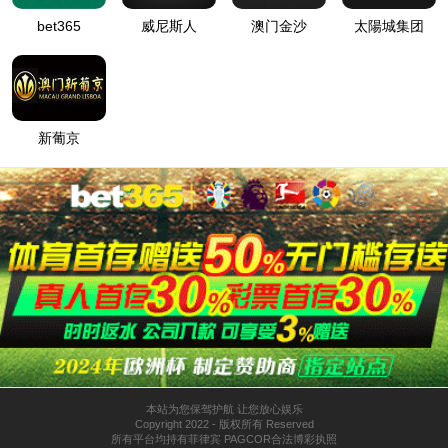
2026·美加墨世界杯指定合作平台(第23届国
际足联世界杯)官方网站-2026WorldCup供应
商行为守则（Yanggu Xiangguang Copper Co.
Ltd. Supplier Code of Conduct)
ACHIEVEMENT
世界杯官网成
就
2018年11月，世界杯官网作为技术创新、新旧动能转换方面的杰出代表，获得CCTV-
2《经济半小时》栏目14分钟专题片的报道。
更多成就
BUSINESS
世界杯官网业务